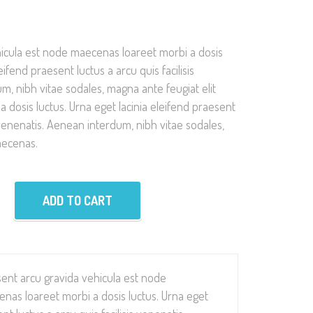
icula est node maecenas loareet morbi a dosis
eifend praesent luctus a arcu quis facilisis
, nibh vitae sodales, magna ante feugiat elit
dosis luctus. Urna eget lacinia eleifend praesent
s venenatis. Aenean interdum, nibh vitae sodales,
aecenas.
ADD TO CART
ent arcu gravida vehicula est node
nas loareet morbi a dosis luctus. Urna eget