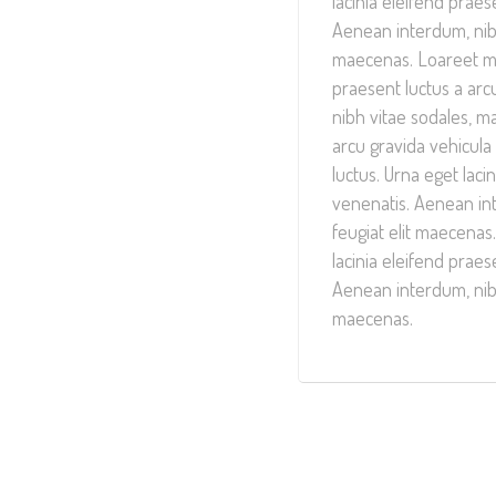
lacinia eleifend praese
Aenean interdum, nibh
maecenas. Loareet mor
praesent luctus a arcu
nibh vitae sodales, m
arcu gravida vehicul
luctus. Urna eget lacin
venenatis. Aenean in
feugiat elit maecenas
lacinia eleifend praese
Aenean interdum, nibh
maecenas.