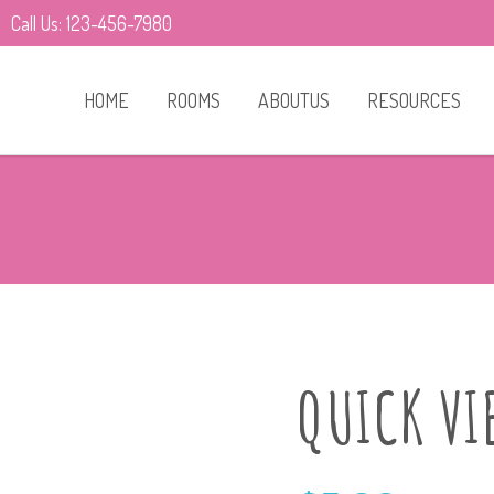
Call Us: 123-456-7980
HOME
ROOMS
ABOUTUS
RESOURCES
QUICK VI