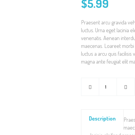
$
5.99
Praesent arcu gravida veh
luctus. Urna eget lacinia el
venenatis. Aenean interdum
maecenas. Loareet morbi a 
luctus a arcu quis facilisi
magna ante feugiat elit m
Description
Praes
maece